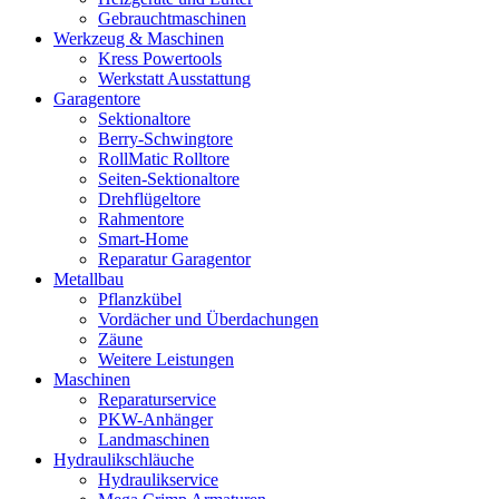
Gebrauchtmaschinen
Werkzeug & Maschinen
Kress Powertools
Werkstatt Ausstattung
Garagentore
Sektionaltore
Berry-Schwingtore
RollMatic Rolltore
Seiten-Sektionaltore
Drehflügeltore
Rahmentore
Smart-Home
Reparatur Garagentor
Metallbau
Pflanzkübel
Vordächer und Überdachungen
Zäune
Weitere Leistungen
Maschinen
Reparaturservice
PKW-Anhänger
Landmaschinen
Hydraulikschläuche
Hydraulikservice