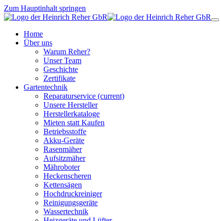
Zum Hauptinhalt springen
Home
Über uns
Warum Reher?
Unser Team
Geschichte
Zertifikate
Gartentechnik
Reparaturservice
(current)
Unsere Hersteller
Herstellerkataloge
Mieten statt Kaufen
Betriebsstoffe
Akku-Geräte
Rasenmäher
Aufsitzmäher
Mähroboter
Heckenscheren
Kettensägen
Hochdruckreiniger
Reinigungsgeräte
Wassertechnik
Heizgeräte und Lüfter